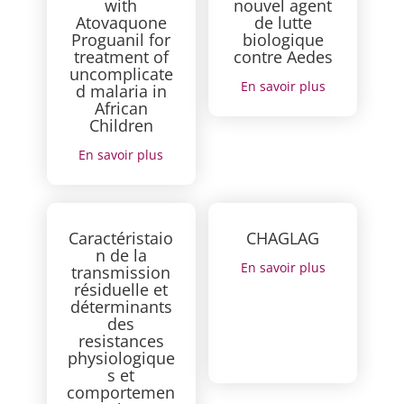
with
nouvel agent
Atovaquone
de lutte
Proguanil for
biologique
treatment of
contre Aedes
uncomplicate
En savoir plus
d malaria in
African
Children
En savoir plus
Caractéristaio
CHAGLAG
n de la
En savoir plus
transmission
résiduelle et
déterminants
des
resistances
physiologique
s et
comportemen