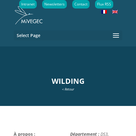
Intranet
Newsletters
Contact
Flux RSS
Select Page
WILDING
< Retour
À propos :
Département :
DS3,