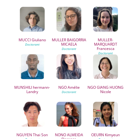
MUCCI
Giuliano
MULLER BAIGORRIA
MULLER-
MICAELA
MARQUARDT
Francesca
MUNSHILI
hermann-
NGO
Amélie
NGO GIANG HUONG
Landry
Nicole
NGUYEN
Thai Son
NONO ALMEIDA
OEURN
Kimyeun