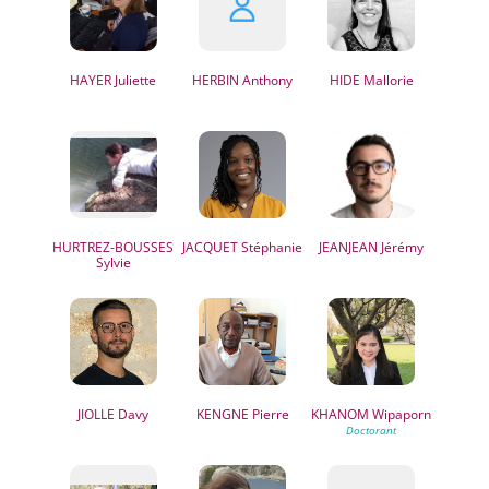
HAYER
Juliette
HERBIN
Anthony
HIDE
Mallorie
HURTREZ-BOUSSES
JACQUET
Stéphanie
JEANJEAN
Jérémy
Sylvie
JIOLLE
Davy
KENGNE
Pierre
KHANOM
Wipaporn