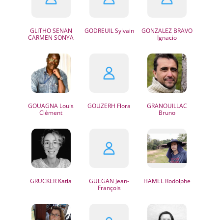
GLITHO
SENAN
GODREUIL
Sylvain
GONZALEZ BRAVO
CARMEN SONYA
Ignacio
GOUAGNA
Louis
GOUZERH
Flora
GRANOUILLAC
Clément
Bruno
GRUCKER
Katia
GUEGAN
Jean-
HAMEL
Rodolphe
François