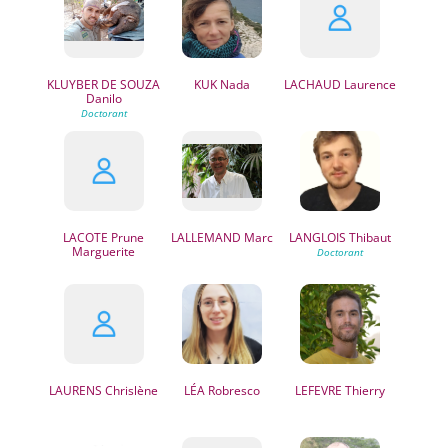
KLUYBER DE SOUZA
KUK
Nada
LACHAUD
Laurence
Danilo
LACOTE
Prune
LALLEMAND
Marc
LANGLOIS
Thibaut
Marguerite
LAURENS
Chrislène
LÉA
Robresco
LEFEVRE
Thierry