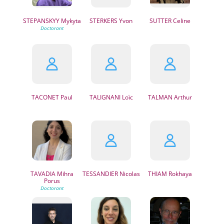
STEPANSKYY
Mykyta
STERKERS
Yvon
SUTTER
Celine
TACONET
Paul
TALIGNANI
Loïc
TALMAN
Arthur
TAVADIA
Mihra
TESSANDIER
Nicolas
THIAM
Rokhaya
Porus