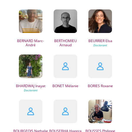
BERNARD
Marc-
BERTHOMIEU
BEURRIER
Elsa
André
Arnaud
BHARDWAJ
Inayat
BONET
Mélanie
BORIES
Roxane
BOURGEOIS
Nathalie
BOUSEBHA
Hagera
BOUSSES
Philippe