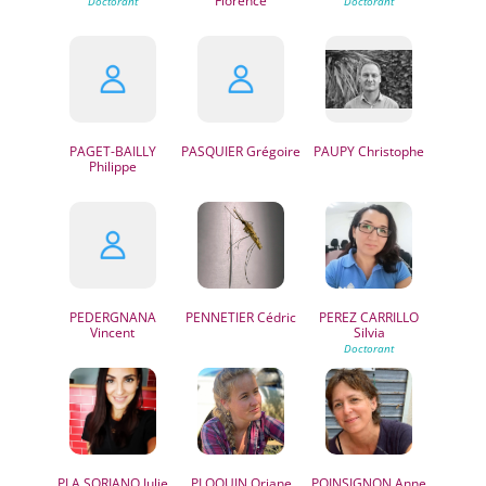
Florence
PAGET-BAILLY
PASQUIER
Grégoire
PAUPY
Christophe
Philippe
PEDERGNANA
PENNETIER
Cédric
PEREZ CARRILLO
Vincent
Silvia
PLA SORIANO
Julie
PLOQUIN
Oriane
POINSIGNON
Anne