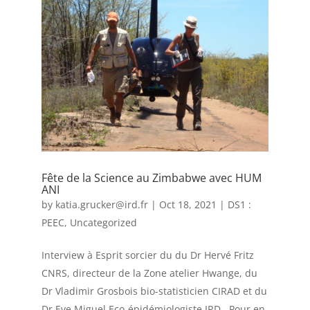
Fête de la Science au Zimbabwe avec HUM
ANI
by
katia.grucker@ird.fr
|
Oct 18, 2021
|
DS1 :
PEEC
,
Uncategorized
Interview à Esprit sorcier du du Dr Hervé Fritz
CNRS, directeur de la Zone atelier Hwange, du
Dr Vladimir Grosbois bio-statisticien CIRAD et du
Dr Eve Miguel Eco-épidémiologiste IRD. Pour en