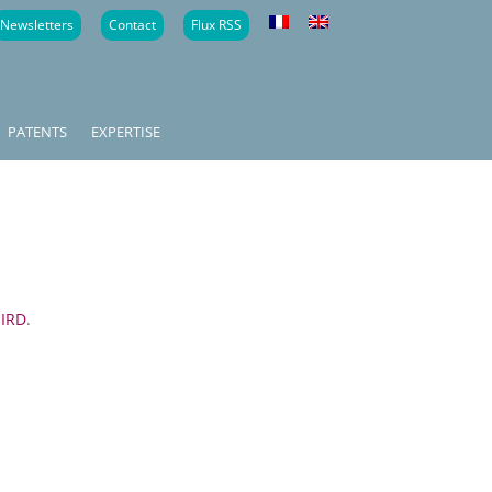
Newsletters
Contact
Flux RSS
PATENTS
EXPERTISE
 IRD
.