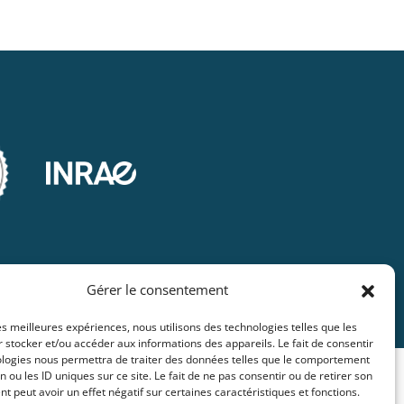
Gérer le consentement
les meilleures expériences, nous utilisons des technologies telles que les
 stocker et/ou accéder aux informations des appareils. Le fait de consentir
ologies nous permettra de traiter des données telles que le comportement
n ou les ID uniques sur ce site. Le fait de ne pas consentir ou de retirer son
 peut avoir un effet négatif sur certaines caractéristiques et fonctions.